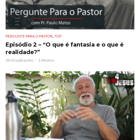
,
PERGUNTE PARA O PASTOR
TOP
Episódio 2 – “O que é fantasia e o que é
realidade?”
38 Visualizações
1 Mínimo