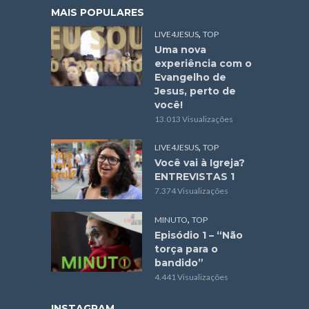
MAIS POPULARES
,
LIVE4JESUS
TOP
Uma nova
experiência com o
Evangelho de
Jesus, perto de
você!
13.013 Visualizações
,
LIVE4JESUS
TOP
Você vai à Igreja?
ENTREVISTAS 1
7.374 Visualizações
,
MINUTO
TOP
Episódio 1 – “Não
torça para o
bandido”
4.441 Visualizações
INSTAGRAM