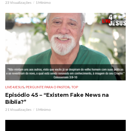
23 Visualizações
1 Mínimo
,
,
LIVE4JESUS
PERGUNTE PARA O PASTOR
TOP
Episódio 45 – “Existem Fake News na
Bíblia?”
21 Visualizações
1 Mínimo