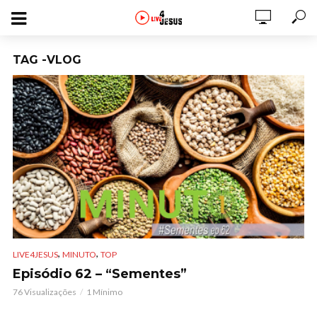
TAG -VLOG
,
,
LIVE4JESUS
MINUTO
TOP
Episódio 62 – “Sementes”
76 Visualizações
1 Mínimo