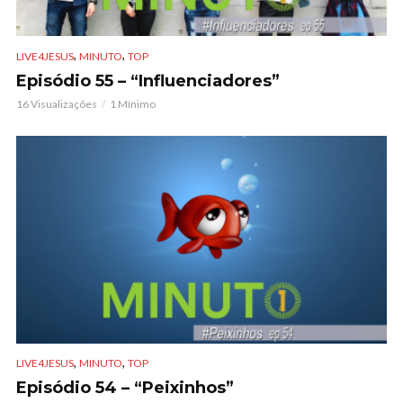
,
,
LIVE4JESUS
MINUTO
TOP
Episódio 55 – “Influenciadores”
16 Visualizações
1 Mínimo
,
,
LIVE4JESUS
MINUTO
TOP
Episódio 54 – “Peixinhos”