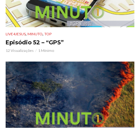
,
,
LIVE4JESUS
MINUTO
TOP
Episódio 52 – “GPS”
12 Visualizações
1 Mínimo