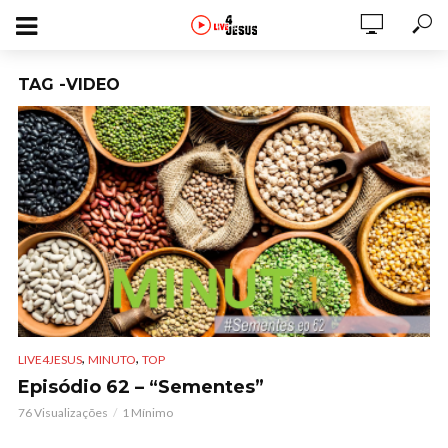
TAG -VIDEO
,
,
LIVE4JESUS
MINUTO
TOP
Episódio 62 – “Sementes”
76 Visualizações
1 Mínimo