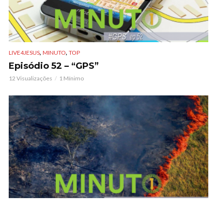
,
,
LIVE4JESUS
MINUTO
TOP
Episódio 52 – “GPS”
12 Visualizações
1 Mínimo