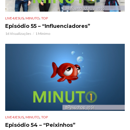
,
,
LIVE4JESUS
MINUTO
TOP
Episódio 55 – “Influenciadores”
16 Visualizações
1 Mínimo
,
,
LIVE4JESUS
MINUTO
TOP
Episódio 54 – “Peixinhos”