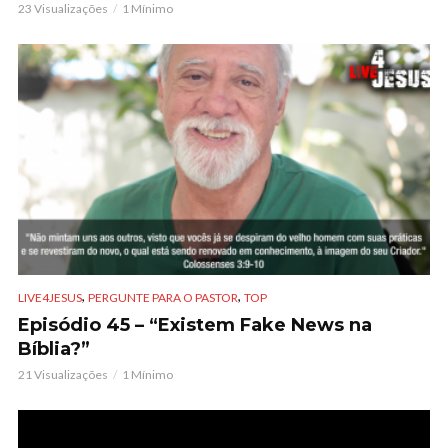
23 Visualizações
1 Mínimo
,
,
LIVE4JESUS
PERGUNTE PARA O PASTOR
TOP
Episódio 45 – “Existem Fake News na
Bíblia?”
21 Visualizações
1 Mínimo