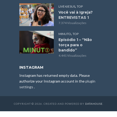
,
LIVE4JESUS
TOP
Você vai à Igreja?
ENTREVISTAS 1
7.374 Visualizações
,
MINUTO
TOP
Episódio 1 – “Não
torça para o
bandido”
4.441 Visualizações
INSTAGRAM
Instagram has returned empty data. Please
authorize your Instagram account in the
plugin
settings
.
COPYRIGHT © 2026. CREATED AND POWERED BY
DATAHOUSE
.