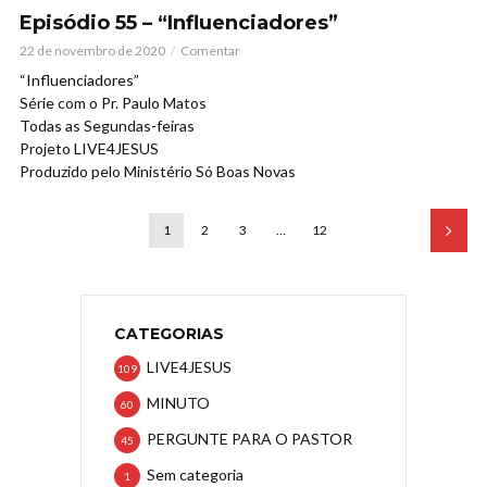
Episódio 55 – “Influenciadores”
22 de novembro de 2020
Comentar
“Influenciadores”
Série com o Pr. Paulo Matos
Todas as Segundas-feiras
Projeto LIVE4JESUS
Produzido pelo Ministério Só Boas Novas
1
2
3
…
12
CATEGORIAS
LIVE4JESUS
109
MINUTO
60
PERGUNTE PARA O PASTOR
45
Sem categoria
1