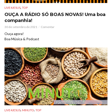
,
LIVE4JESUS
TOP
OUÇA A RÁDIO SÓ BOAS NOVAS! Uma boa
companhia!
30 de setembro de 2021
Comentar
Ouça agora!
Boa Música & Podcast
,
,
LIVE4JESUS
MINUTO
TOP