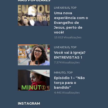
,
LIVE4JESUS
TOP
Uma nova
experiência com o
Evangelho de
Jesus, perto de
você!
13.013 Visualizações
,
LIVE4JESUS
TOP
Você vai à Igreja?
ENTREVISTAS 1
7.374 Visualizações
,
MINUTO
TOP
Episódio 1 – “Não
torça para o
bandido”
4.441 Visualizações
INSTAGRAM