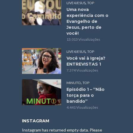
,
LIVE4JESUS
TOP
Uma nova
experiência com o
Evangelho de
Jesus, perto de
você!
13.013 Visualizações
,
LIVE4JESUS
TOP
Você vai à Igreja?
ENTREVISTAS 1
7.374 Visualizações
,
MINUTO
TOP
Episódio 1 – “Não
torça para o
bandido”
4.441 Visualizações
INSTAGRAM
Instagram has returned empty data. Please