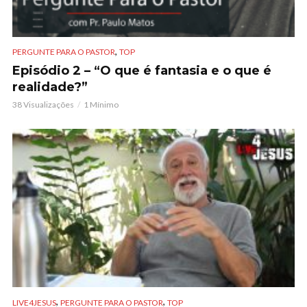
,
PERGUNTE PARA O PASTOR
TOP
Episódio 2 – “O que é fantasia e o que é
realidade?”
38 Visualizações
1 Mínimo
,
,
LIVE4JESUS
PERGUNTE PARA O PASTOR
TOP