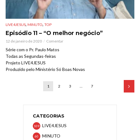
,
,
LIVE4JESUS
MINUTO
TOP
Episódio 11 – “O melhor negócio”
12 de janeiro de 2020
Comentar
Série com o Pr. Paulo Matos
Todas as Segundas-feiras
Projeto LIVE4JESUS
Produzido pelo Ministério Só Boas Novas
1
2
3
…
7
CATEGORIAS
LIVE4JESUS
109
MINUTO
60