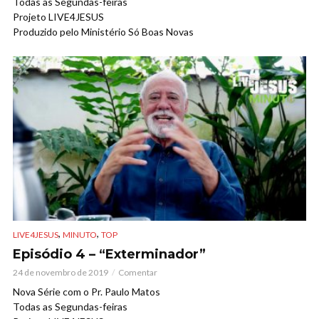
Todas as Segundas-feiras
Projeto LIVE4JESUS
Produzido pelo Ministério Só Boas Novas
,
,
LIVE4JESUS
MINUTO
TOP
Episódio 4 – “Exterminador”
24 de novembro de 2019
Comentar
Nova Série com o Pr. Paulo Matos
Todas as Segundas-feiras