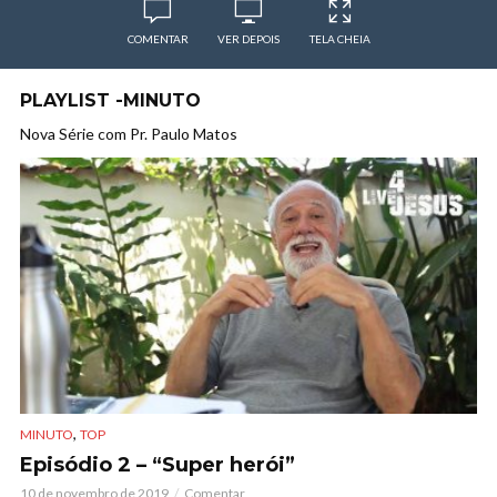
COMENTAR
VER DEPOIS
TELA CHEIA
PLAYLIST -MINUTO
Nova Série com Pr. Paulo Matos
,
MINUTO
TOP
Episódio 2 – “Super herói”
10 de novembro de 2019
Comentar